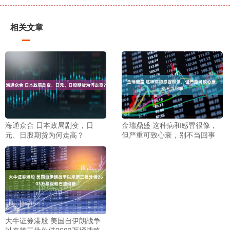
相关文章
海通众合 日本政局剧变，日
金瑞鼎盛 这种病和感冒很像，
元、日股期货为何走高？
但严重可致心衰，别不当回事
大牛证券港股 美国自伊朗战争
以来第三批外借2603万桶战略