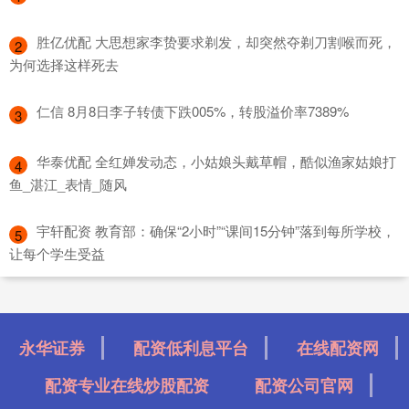
​胜亿优配 大思想家李贽要求剃发，却突然夺剃刀割喉而死，
2
为何选择这样死去
​仁信 8月8日李子转债下跌005%，转股溢价率7389%
3
​华泰优配 全红婵发动态，小姑娘头戴草帽，酷似渔家姑娘打
4
鱼_湛江_表情_随风
​宇轩配资 教育部：确保“2小时”“课间15分钟”落到每所学校，
5
让每个学生受益
永华证券
配资低利息平台
在线配资网
配资专业在线炒股配资
配资公司官网