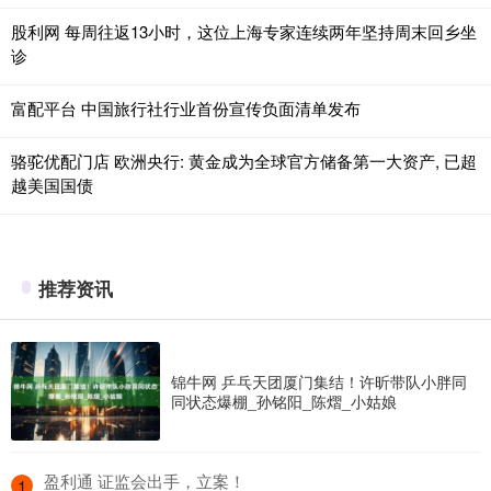
股利网 每周往返13小时，这位上海专家连续两年坚持周末回乡坐
诊
富配平台 中国旅行社行业首份宣传负面清单发布
骆驼优配门店 欧洲央行: 黄金成为全球官方储备第一大资产, 已超
越美国国债
推荐资讯
锦牛网 乒乓天团厦门集结！许昕带队小胖同
同状态爆棚_孙铭阳_陈熠_小姑娘
​盈利通 证监会出手，立案！
1