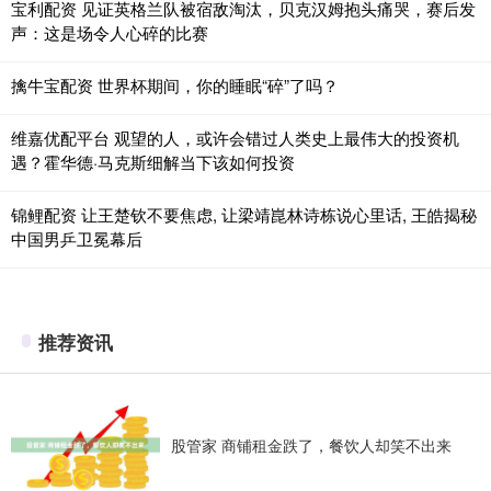
宝利配资 见证英格兰队被宿敌淘汰，贝克汉姆抱头痛哭，赛后发
声：这是场令人心碎的比赛
擒牛宝配资 世界杯期间，你的睡眠“碎”了吗？
维嘉优配平台 观望的人，或许会错过人类史上最伟大的投资机
遇？霍华德·马克斯细解当下该如何投资
锦鲤配资 让王楚钦不要焦虑, 让梁靖崑林诗栋说心里话, 王皓揭秘
中国男乒卫冕幕后
推荐资讯
股管家 商铺租金跌了，餐饮人却笑不出来