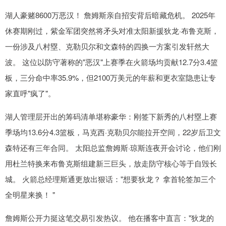
湖人豪赌8600万恶汉！ 詹姆斯亲自招安背后暗藏危机。 2025年
休赛期刚过，紫金军团突然将矛头对准太阳新援狄龙·布鲁克斯，
一份涉及八村塁、克勒贝尔和文森特的四换一方案引发轩然大
波。 这位以防守著称的"恶汉"上赛季在火箭场均贡献12.7分3.4篮
板，三分命中率35.9%，但2100万美元的年薪和更衣室隐患让专
家直呼"疯了"。
湖人管理层开出的筹码清单堪称豪华：刚签下新秀的八村塁上赛
季场均13.6分4.3篮板，马克西·克勒贝尔能拉开空间，22岁后卫文
森特还有三年合同。 太阳总监詹姆斯·琼斯连夜开会讨论，他们刚
用杜兰特换来布鲁克斯组建新三巨头，放走防守核心等于自毁长
城。 火箭总经理斯通更放出狠话："想要狄龙？ 拿首轮签加三个
全明星来换！ "
詹姆斯公开力挺这笔交易引发热议。 他在播客中直言："狄龙的