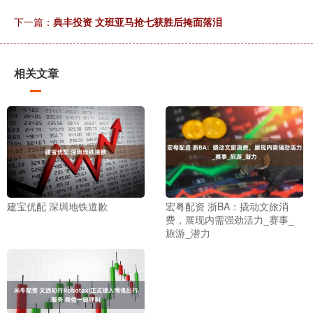
下一篇：
典丰投资 文班亚马抢七获胜后掩面落泪
相关文章
建宝优配 深圳地铁道歉
宏粤配资 浙BA：撬动文旅消
费，展现内需强劲活力_赛事_
旅游_潜力