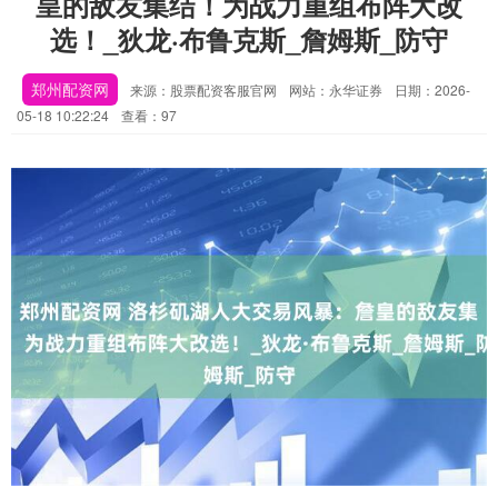
皇的敌友集结！为战力重组布阵大改
选！_狄龙·布鲁克斯_詹姆斯_防守
郑州配资网
来源：股票配资客服官网
网站：永华证券
日期：2026-
05-18 10:22:24
查看：97