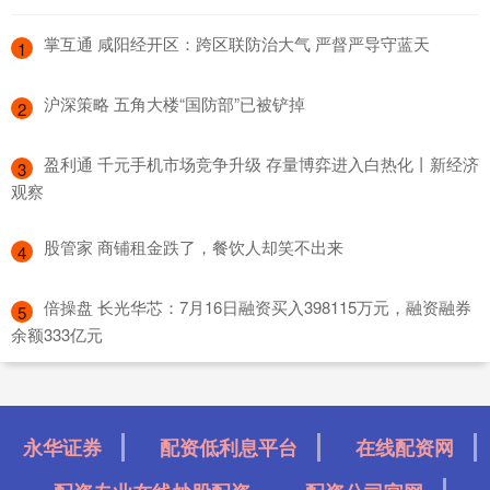
​掌互通 咸阳经开区：跨区联防治大气 严督严导守蓝天
1
​沪深策略 五角大楼“国防部”已被铲掉
2
​盈利通 千元手机市场竞争升级 存量博弈进入白热化丨新经济
3
观察
​股管家 商铺租金跌了，餐饮人却笑不出来
4
​倍操盘 长光华芯：7月16日融资买入398115万元，融资融券
5
余额333亿元
永华证券
配资低利息平台
在线配资网