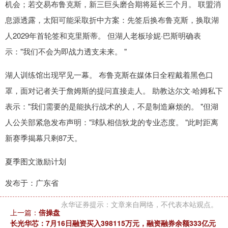
机会；若交易布鲁克斯，新三巨头磨合期将延长三个月。 联盟消
息源透露，太阳可能采取折中方案：先签后换布鲁克斯，换取湖
人2029年首轮签和克里斯蒂。 但湖人老板珍妮·巴斯明确表
示："我们不会为即战力透支未来。 "
湖人训练馆出现罕见一幕。 布鲁克斯在媒体日全程戴着黑色口
罩，面对记者关于詹姆斯的提问直接走人。 助教达尔文·哈姆私下
表示："我们需要的是能执行战术的人，不是制造麻烦的。 "但湖
人公关部紧急发布声明："球队相信狄龙的专业态度。 "此时距离
新赛季揭幕只剩87天。
夏季图文激励计划
发布于：广东省
永华证券提示：文章来自网络，不代表本站观点。
上一篇：
倍操盘
长光华芯：7月16日融资买入398115万元，融资融券余额333亿元