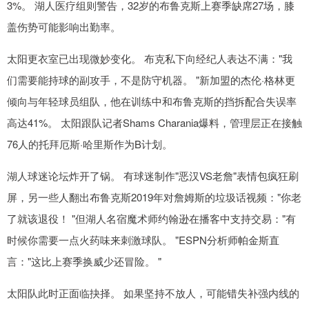
3%。 湖人医疗组则警告，32岁的布鲁克斯上赛季缺席27场，膝
盖伤势可能影响出勤率。
太阳更衣室已出现微妙变化。 布克私下向经纪人表达不满："我
们需要能持球的副攻手，不是防守机器。 "新加盟的杰伦·格林更
倾向与年轻球员组队，他在训练中和布鲁克斯的挡拆配合失误率
高达41%。 太阳跟队记者Shams Charania爆料，管理层正在接触
76人的托拜厄斯·哈里斯作为B计划。
湖人球迷论坛炸开了锅。 有球迷制作"恶汉VS老詹"表情包疯狂刷
屏，另一些人翻出布鲁克斯2019年对詹姆斯的垃圾话视频："你老
了就该退役！ "但湖人名宿魔术师约翰逊在播客中支持交易："有
时候你需要一点火药味来刺激球队。 "ESPN分析师帕金斯直
言："这比上赛季换威少还冒险。 "
太阳队此时正面临抉择。 如果坚持不放人，可能错失补强内线的