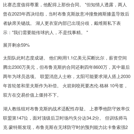
比赛态度值得尊重，他配得上那份合同。 "但知情人透露，两人
曾在2023年西决结怨，当时布鲁克斯故意冲撞詹姆斯膝盖导致后
者缺席关键战。 湖人更衣室内部已出现分歧，戴维斯私下表
示："我们需要能传球的人，不是找事精。 "
展开剩余59%
太阳队此时态度成谜。 他们刚用1.1亿美元买断比尔，薪资空间
腾出2300万美元，但布鲁克斯的合同还剩四年8600万，其中最后
两年为球员选项。 联盟消息人士称，太阳可能要求湖人搭上2030
年首轮签和里夫斯作为补偿。 火箭则咬死要杰伦·格林 10号签，
双方在交易价值上僵持不下。
湖人教练组对布鲁克斯的战术适配性存疑。 上赛季他防守效率仅
联盟第147位，面对顶级后卫时场均失分达34.2分。 但训练师马
克·蒙特斯发现，布鲁克斯在无球防守时的预判能力比卡鲁索强2