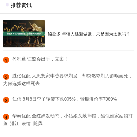
推荐资讯
锦盈多 年轻人逃避做饭，只是因为太累吗？
​盈利通 证监会出手，立案！
1
​胜亿优配 大思想家李贽要求剃发，却突然夺剃刀割喉而死，
2
为何选择这样死去
​仁信 8月8日李子转债下跌005%，转股溢价率7389%
3
​华泰优配 全红婵发动态，小姑娘头戴草帽，酷似渔家姑娘打
4
鱼_湛江_表情_随风