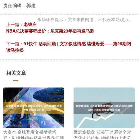
责任编辑：郭建
永华证券提示：文章来自网络，不代表本站观点。
上一篇：
老钱庄
NBA总决赛赛程出炉：尼克斯23年后再遇马刺
下一篇：
91快牛 活动回顾 | 文字叙述情感 读懂母爱——第26期阅
读马拉松
相关文章
大资本 金球奖发文盛赞劳塔
聚宏鑫操盘 江苏证监局健全常
罗：以牺牲精神跻身世界足坛顶
态化走访机制 持续助力上市公