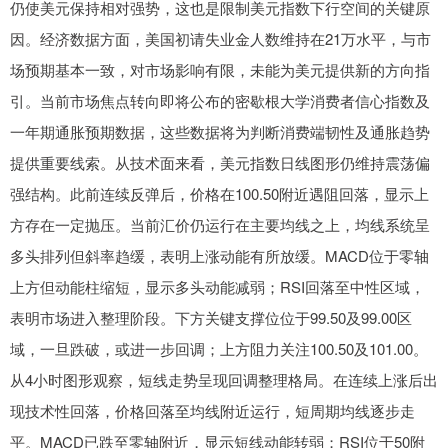
仍使美元保持相对强势，这也是限制美元指数下行空间的关键原
因。经济数据方面，美国初请失业金人数维持在21万水平，与市
场预期基本一致，对市场影响有限，未能为美元提供新的方向指
引。当前市场焦点转向即将公布的密歇根大学消费者信心指数及
一年期通胀预期数据，这些数据将为判断消费端韧性及通胀趋势
提供重要线索。从技术面来看，美元指数日线图形仍维持震荡偏
强结构。此前连续反弹后，价格在100.50附近遇阻回落，显示上
方存在一定抛压。当前汇价仍运行在主要均线之上，均线系统呈
多头排列但斜率趋缓，表明上涨动能有所放缓。MACD位于零轴
上方但动能柱缩短，显示多头动能减弱；RSI回落至中性区域，
表明市场进入整理阶段。下方关键支撑位位于99.50及99.00区
域，一旦跌破，或进一步回调；上方阻力关注100.50及101.00。
从4小时图形观察，短线走势呈现回调整理格局。在连续上涨后出
现技术性回落，价格回落至均线附近运行，短周期均线逐步走
平。MACD已跌至零轴附近，显示短线动能转弱；RSI位于50附