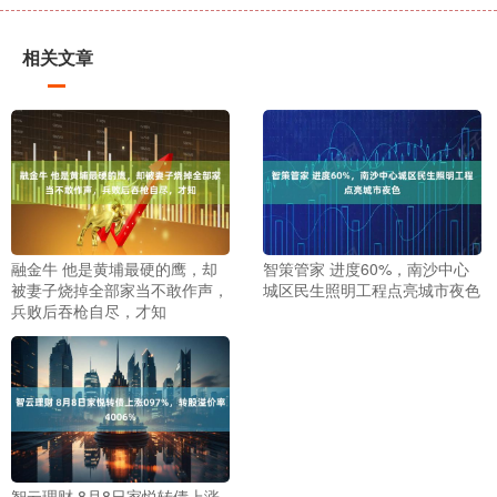
相关文章
融金牛 他是黄埔最硬的鹰，却
智策管家 进度60%，南沙中心
被妻子烧掉全部家当不敢作声，
城区民生照明工程点亮城市夜色
兵败后吞枪自尽，才知
智云理财 8月8日家悦转债上涨