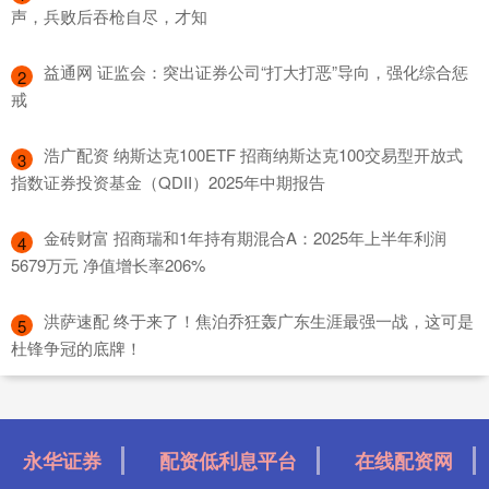
声，兵败后吞枪自尽，才知
​益通网 证监会：突出证券公司“打大打恶”导向，强化综合惩
2
戒
​浩广配资 纳斯达克100ETF 招商纳斯达克100交易型开放式
3
指数证券投资基金（QDII）2025年中期报告
​金砖财富 招商瑞和1年持有期混合A：2025年上半年利润
4
5679万元 净值增长率206%
​洪萨速配 终于来了！焦泊乔狂轰广东生涯最强一战，这可是
5
杜锋争冠的底牌！
永华证券
配资低利息平台
在线配资网