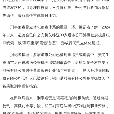
与维权路径，引导理性投资；三是推动先行赔付与行政罚没款优
先赔偿，缓解责任主体偿付压力。
刑事追责是立体化追责体系的重要一环。据记者了解，2024
年以来，证监会已向公安机关移送33家退市公司涉嫌信息披露犯
罪线索，以“牢底坐穿”震慑“首恶”，形成行民刑立体化惩戒。
据记者梳理，多家退市公司已被刑事追责或追责中，美尚生
态退市后已被移送公安机关追究刑事责任；康得新复合材料集团
股份有限公司时任董事长被判处15年有期徒刑；博天环境集团股
份有限公司实控人已被逮捕；锦州港股份有限公司犯罪嫌疑人已
被采取刑事强制措施。
在田利辉看来，刑事追责是“零容忍”的终极防线。通过有期
徒刑、高额罚金等手段，彻底剥夺违法者经济利益与职业资格，
形成“不敢违、不能违”的震慑。刑事追责与行政、民事追责协