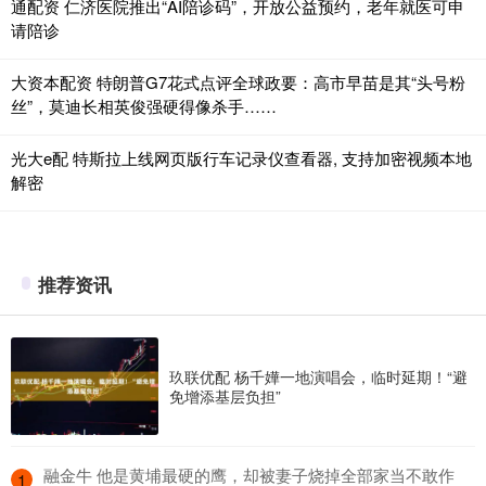
通配资 仁济医院推出“AI陪诊码”，开放公益预约，老年就医可申
请陪诊
大资本配资 特朗普G7花式点评全球政要：高市早苗是其“头号粉
丝”，莫迪长相英俊强硬得像杀手……
光大e配 特斯拉上线网页版行车记录仪查看器, 支持加密视频本地
解密
推荐资讯
玖联优配 杨千嬅一地演唱会，临时延期！“避
免增添基层负担”
​融金牛 他是黄埔最硬的鹰，却被妻子烧掉全部家当不敢作
1