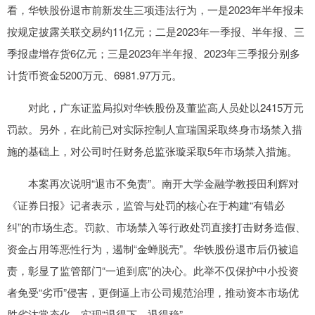
看，华铁股份退市前新发生三项违法行为，一是2023年半年报未
按规定披露关联交易约11亿元；二是2023年一季报、半年报、三
季报虚增存货6亿元；三是2023年半年报、2023年三季报分别多
计货币资金5200万元、6981.97万元。
对此，广东证监局拟对华铁股份及董监高人员处以2415万元
罚款。另外，在此前已对实际控制人宣瑞国采取终身市场禁入措
施的基础上，对公司时任财务总监张璇采取5年市场禁入措施。
本案再次说明“退市不免责”。南开大学金融学教授田利辉对
《证券日报》记者表示，监管与处罚的核心在于构建“有错必
纠”的市场生态。罚款、市场禁入等行政处罚直接打击财务造假、
资金占用等恶性行为，遏制“金蝉脱壳”。华铁股份退市后仍被追
责，彰显了监管部门“一追到底”的决心。此举不仅保护中小投资
者免受“劣币”侵害，更倒逼上市公司规范治理，推动资本市场优
胜劣汰常态化，实现“退得下、退得稳”。