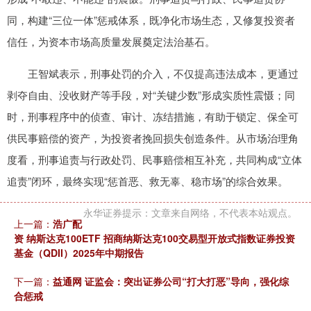
同，构建“三位一体”惩戒体系，既净化市场生态，又修复投资者
信任，为资本市场高质量发展奠定法治基石。
王智斌表示，刑事处罚的介入，不仅提高违法成本，更通过
剥夺自由、没收财产等手段，对“关键少数”形成实质性震慑；同
时，刑事程序中的侦查、审计、冻结措施，有助于锁定、保全可
供民事赔偿的资产，为投资者挽回损失创造条件。从市场治理角
度看，刑事追责与行政处罚、民事赔偿相互补充，共同构成“立体
追责”闭环，最终实现“惩首恶、救无辜、稳市场”的综合效果。
永华证券提示：文章来自网络，不代表本站观点。
上一篇：
浩广配
资 纳斯达克100ETF 招商纳斯达克100交易型开放式指数证券投资
基金（QDII）2025年中期报告
下一篇：
益通网 证监会：突出证券公司“打大打恶”导向，强化综
合惩戒