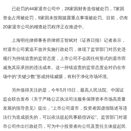
已处罚的44家退市公司中，28家因财务造假被处罚，7家因
资金占用被处罚，9家因未按期披露重点事项被处罚。目前，仍有
20家退市公司的稽查处罚程序正在推进中。
上海明伦律师事务所律师王智斌对《证券日报》记者表示，
对退市公司紧追不放并实施行政处罚，体现了监管部门对历史违
规行为持续追责的监管态度，上市公司不会因任何形式的退市而
减免其应承担的违法成本。这一持续追责的监管态度会对仍在市
场中的“关键少数”形成持续威慑，有利于净化市场环境。
另外值得关注的是，今年5月15日，最高人民法院、中国证
监会联合发布《关于严格公正执法司法服务保障资本市场高质量
发展的指导意见》提出，“上市公司退市，投资者因虚假陈述等违
法行为造成损失的，可以依法提起民事赔偿诉讼”。监管部门对退
市公司作出行政处罚，可为中小投资者向公司及责任主体提起民