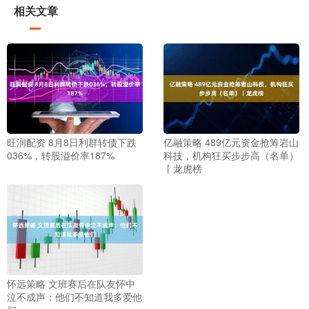
相关文章
旺润配资 8月8日利群转债下跌
亿融策略 489亿元资金抢筹岩山
036%，转股溢价率187%
科技，机构狂买步步高（名单）
丨龙虎榜
怀远策略 文班赛后在队友怀中
泣不成声：他们不知道我多爱他