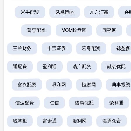
米牛配资
凤凰策略
东方汇赢
兴
普惠配资
MOM操盘网
同翔网
三羊财务
申宝证券
宏粤配资
锦盈多
通配资
盈利通
浩广配资
融创优配
富兴配资
鼎和网
恒财网
典丰投资
信达配资
仁信
盛康优配
荣利通
钱掌柜
富余通
股利网
海通众合