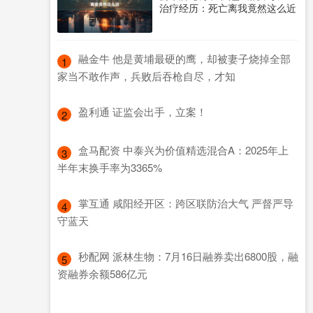
治疗经历：死亡离我竟然这么近
​融金牛 他是黄埔最硬的鹰，却被妻子烧掉全部
1
家当不敢作声，兵败后吞枪自尽，才知
​盈利通 证监会出手，立案！
2
​盒马配资 中泰兴为价值精选混合A：2025年上
3
半年末换手率为3365%
​掌互通 咸阳经开区：跨区联防治大气 严督严导
4
守蓝天
​秒配网 派林生物：7月16日融券卖出6800股，融
5
资融券余额586亿元