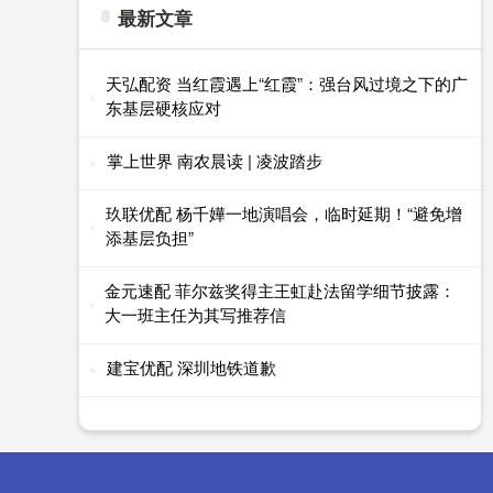
最新文章
天弘配资 当红霞遇上“红霞”：强台风过境之下的广
东基层硬核应对
掌上世界 南农晨读 | 凌波踏步
玖联优配 杨千嬅一地演唱会，临时延期！“避免增
添基层负担”
金元速配 菲尔兹奖得主王虹赴法留学细节披露：
大一班主任为其写推荐信
建宝优配 深圳地铁道歉