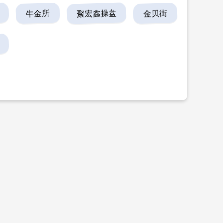
牛金所
聚宏鑫操盘
金贝街