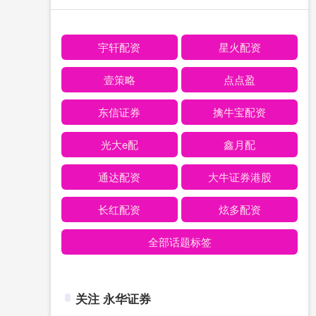
宇轩配资
星火配资
壹策略
点点盈
东信证券
擒牛宝配资
光大e配
鑫月配
通达配资
大牛证券港股
长红配资
炫多配资
全部话题标签
关注 永华证券