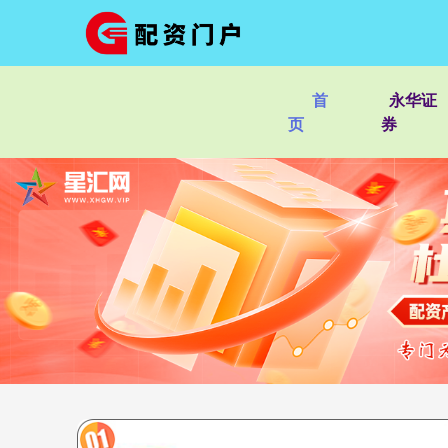
首
永华证
页
券