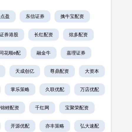
点点盈
东信证券
擒牛宝配资
证券港股
长红配资
炫多配资
同花顺e配
融金牛
嘉理证券
天成创亿
尊鼎配资
大资本
掌乐策略
久联优配
万店优配
锦鲤配资
千红网
宝聚荣配资
开源优配
亦丰策略
弘大速配