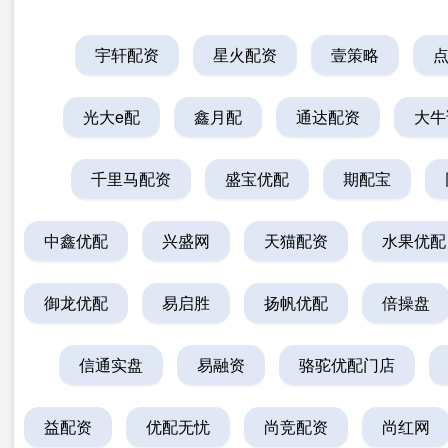
宇轩配资
星火配资
壹策略
光大e配
鑫月配
通达配资
大牛
千里马配资
盛宝优配
期配宝
中鑫优配
兴盛网
天猫配资
水果优配
御龙优配
易启胜
扬帆优配
倍操盘
信通实盘
易融资
骆驼优配门店
益配资
优配无忧
尚竞配资
尚红网