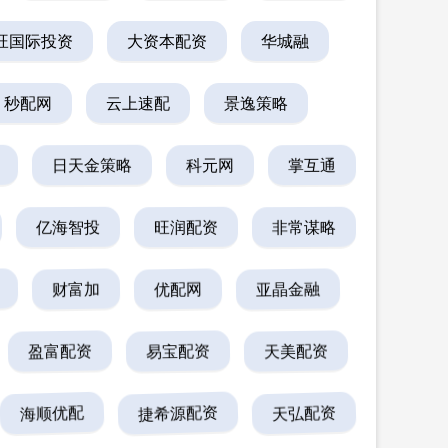
旺国际投资
大资本配资
华城融
秒配网
云上速配
景逸策略
日天金策略
科元网
掌互通
亿海智投
旺润配资
非常谋略
财富加
优配网
亚晶金融
盈富配资
易宝配资
天美配资
海顺优配
捷希源配资
天弘配资