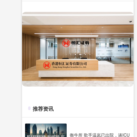
推荐资讯
衡牛所 歌手温岚已出院，谈ICU