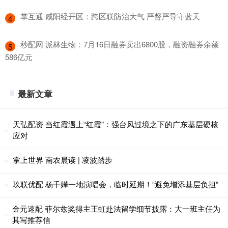
​掌互通 咸阳经开区：跨区联防治大气 严督严导守蓝天
4
​秒配网 派林生物：7月16日融券卖出6800股，融资融券余额
5
586亿元
最新文章
天弘配资 当红霞遇上“红霞”：强台风过境之下的广东基层硬核
应对
掌上世界 南农晨读 | 凌波踏步
玖联优配 杨千嬅一地演唱会，临时延期！“避免增添基层负担”
金元速配 菲尔兹奖得主王虹赴法留学细节披露：大一班主任为
其写推荐信