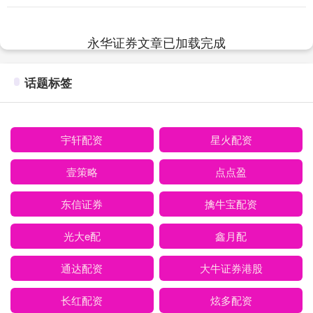
2025年....
永华证券文章已加载完成
话题标签
宇轩配资
星火配资
壹策略
点点盈
东信证券
擒牛宝配资
光大e配
鑫月配
通达配资
大牛证券港股
长红配资
炫多配资