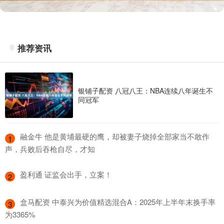
推荐资讯
银铺子配资 八冠八王：NBA连续八年诞生不
同冠军
​融金牛 他是黄埔最硬的鹰，却被妻子烧掉全部家当不敢作
1
声，兵败后吞枪自尽，才知
​盈利通 证监会出手，立案！
2
​盒马配资 中泰兴为价值精选混合A：2025年上半年末换手率
3
为3365%