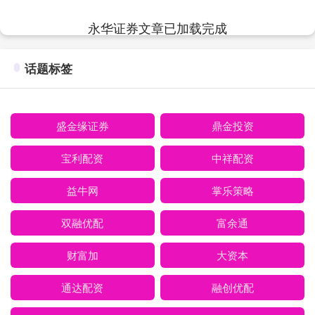
房“踢出”家族....
永华证券文章已加载完成
话题标签
盛金缘证券
鼎金投资
宝利配资
中祥配资
益牛网
掌乐策略
双融优配
富余通
财富加
大资本
通达配资
融创优配