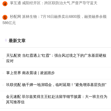
​掌互通 咸阳经开区：跨区联防治大气 严督严导守蓝天
4
​秒配网 派林生物：7月16日融券卖出6800股，融资融券余额
5
586亿元
最新文章
天弘配资 当红霞遇上“红霞”：强台风过境之下的广东基层硬核
应对
掌上世界 南农晨读 | 凌波踏步
玖联优配 杨千嬅一地演唱会，临时延期！“避免增添基层负担”
金元速配 菲尔兹奖得主王虹赴法留学细节披露：大一班主任为
其写推荐信