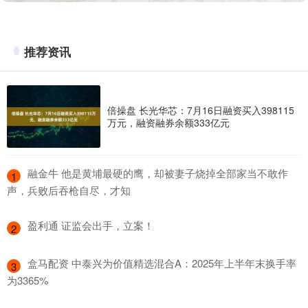
推荐资讯
倍操盘 长光华芯：7月16日融资买入398115
万元，融资融券余额333亿元
​融金牛 他是黄埔最硬的鹰，却被妻子烧掉全部家当不敢作
1
声，兵败后吞枪自尽，才知
​盈利通 证监会出手，立案！
2
​盒马配资 中泰兴为价值精选混合A：2025年上半年末换手率
3
为3365%