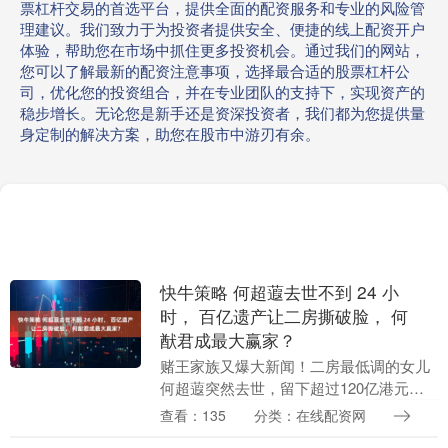
票杠杆交易的首选平台，提供全面的配资服务和专业的风险管
理建议。我们致力于为投资者提供安全、便捷的线上配资开户
体验，帮助您在市场中抓住更多投资机会。通过我们的网站，
您可以了解最新的配资注意事项，选择最合适的股票杠杆公
司，优化您的投资组合，并在专业团队的支持下，实现资产的
稳步增长。无论您是新手还是资深投资者，我们都为您提供量
身定制的解决方案，助您在股市中游刃有余。
快牛策略 何超蕸去世不到 24 小
时， 百亿遗产让二房撕破脸， 何
猷君成最大赢家？
赌王家族又爆大新闻！二房最低调的女儿
何超蕸突然去世，留下超过120亿港元的
巨额遗产。她去世不到24小时，一份只有
查看：135
分类：在线配资网
二房四人署名的讣告，直接把三房、四