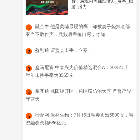
费，展现内需强劲活力_赛事_旅
游_潜力
​融金牛 他是黄埔最硬的鹰，却被妻子烧掉全部
1
家当不敢作声，兵败后吞枪自尽，才知
​盈利通 证监会出手，立案！
2
​盒马配资 中泰兴为价值精选混合A：2025年上
3
半年末换手率为3365%
​掌互通 咸阳经开区：跨区联防治大气 严督严导
4
守蓝天
​秒配网 派林生物：7月16日融券卖出6800股，融
5
资融券余额586亿元