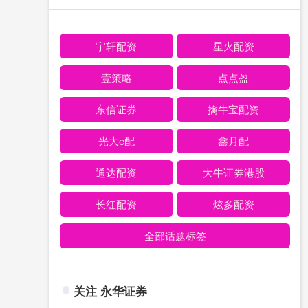
宇轩配资
星火配资
壹策略
点点盈
东信证券
擒牛宝配资
光大e配
鑫月配
通达配资
大牛证券港股
长红配资
炫多配资
全部话题标签
关注 永华证券