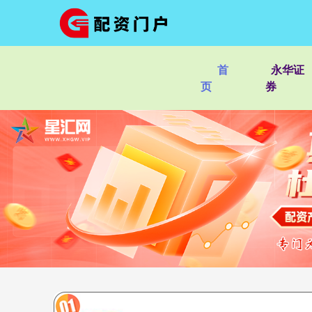
首
永华证
页
券