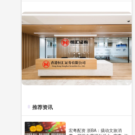
推荐资讯
宏粤配资 浙BA：撬动文旅消