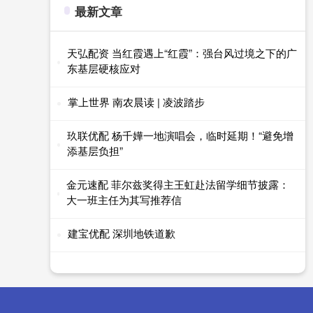
最新文章
天弘配资 当红霞遇上“红霞”：强台风过境之下的广
东基层硬核应对
掌上世界 南农晨读 | 凌波踏步
玖联优配 杨千嬅一地演唱会，临时延期！“避免增
添基层负担”
金元速配 菲尔兹奖得主王虹赴法留学细节披露：
大一班主任为其写推荐信
建宝优配 深圳地铁道歉